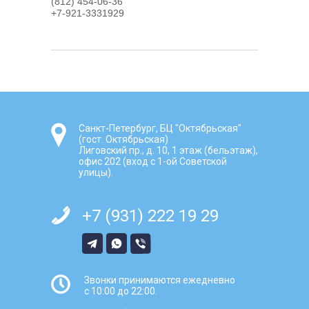
(812) 454-06-36
+7-921-3331929
Санкт-Петербург, БЦ "Октябрьская"
(гост. Октябрьская)
Лиговский пр., д. 10, 1 этаж (бельэтаж),
офис 202 (вход с 1-ой Советской
улицы).
+7 (931) 222 19 29
Звонки принимаются ежедневно
с 10:00 до 22:00.