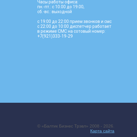
Часы работы офиса:
пн.-пт.: с 10.00 до 19.00,
сб.-вс.: выходной
с 19:00 до 22:00 прием звонков и смс
с 22:00 до 10:00 диспетчер работает
в режиме СМС на сотовый номер:
+7(921)333-19-29
© «Балтик Бизнес Трэвл» 2008 - 2026.
Карта сайта