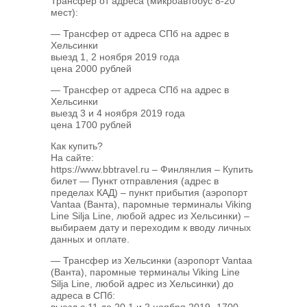
Трансфер от адреса (микроавтобус 8-20
мест):
— Трансфер от адреса СПб на адрес в
Хельсинки
выезд 1, 2 ноября 2019 года
цена 2000 рублей
— Трансфер от адреса СПб на адрес в
Хельсинки
выезд 3 и 4 ноября 2019 года
цена 1700 рублей
Как купить?
На сайте:
https://www.bbtravel.ru – Финлянлия – Купить
билет — Пункт отправления (адрес в
пределах КАД) – пункт прибытия (аэропорт
Vantaa (Ванта), паромные терминалы Viking
Line Silja Line, любой адрес из Хельсинки) –
выбираем дату и переходим к вводу личных
данных и оплате.
— Трансфер из Хельсинки (аэропорт Vantaa
(Ванта), паромные терминалы Viking Line
Silja Line, любой адрес из Хельсинки) до
адреса в СПб:
выезд с 11 до 20 1 и 2 ноября 2019 -1700