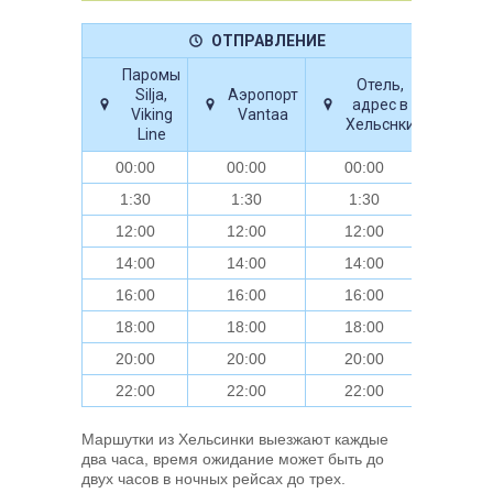
ОТПРАВЛЕНИЕ
ПР
Паромы
Отель,
Silja,
Аэропорт
А
адрес в
Viking
Vantaa
Хельснки
Line
00:00
00:00
00:00
7:
1:30
1:30
1:30
9:
12:00
12:00
12:00
19
14:00
14:00
14:00
21
16:00
16:00
16:00
23
18:00
18:00
18:00
1:
20:00
20:00
20:00
3:
22:00
22:00
22:00
5:
Маршутки из Хельсинки выезжают каждые
два часа, время ожидание может быть до
двух часов в ночных рейсах до трех.