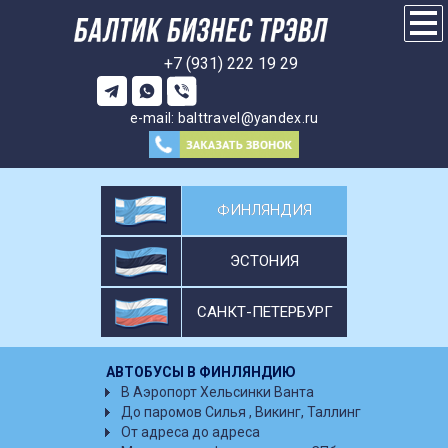
+7 (931) 222 19 29
e-mail:
balttravel@yandex.ru
ФИНЛЯНДИЯ
ЭСТОНИЯ
САНКТ-ПЕТЕРБУРГ
АВТОБУСЫ В ФИНЛЯНДИЮ
В Аэропорт Хельсинки Ванта
До паромов Силья , Викинг, Таллинг
От адреса до адреса