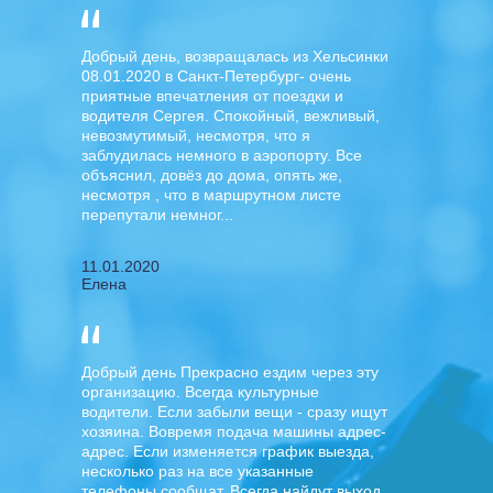
Добрый день, возвращалась из Хельсинки
08.01.2020 в Санкт-Петербург- очень
Мультимедиа
приятные впечатления от поездки и
водителя Сергея. Спокойный, вежливый,
невозмутимый, несмотря, что я
заблудилась немного в аэропорту. Все
объяснил, довёз до дома, опять же,
Кожаные сидения
несмотря , что в маршрутном листе
перепутали немног...
11.01.2020
Елена
Добрый день Прекрасно ездим через эту
организацию. Всегда культурные
водители. Если забыли вещи - сразу ищут
хозяина. Вовремя подача машины адрес-
адрес. Если изменяется график выезда,
несколько раз на все указанные
телефоны сообщат. Всегда найдут выход