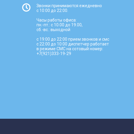
Звонки принимаются ежедневно
с 10:00 до 22:00.
Часы работы офиса:
пн.-пт.: с 10.00 до 19.00,
сб.-вс.: выходной
с 19:00 до 22:00 прием звонков и смс
с 22:00 до 10:00 диспетчер работает
в режиме СМС на сотовый номер:
+7(921)333-19-29