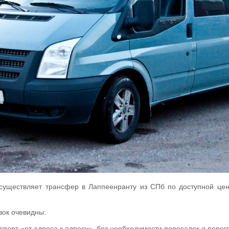
существляет трансфер в Лаппеенранту из СПб по доступной це
ок очевидны:
спорт «от адреса к адресу», без необходимости пересадок и перегр