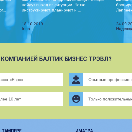
найдут выход из ситуации. Четко
брониро
...
инструктируют, планируют и ...
Лаппеен
18.10.2019
24.09.2
Irina
Надежд
 КОМПАНИЕЙ БАЛТИК БИЗНЕС ТРЭВЛ?
ласса «Евро»
Опытные профессион
лее 10 лет
Только положительны
ТАМПЕРЕ
ИМАТРА