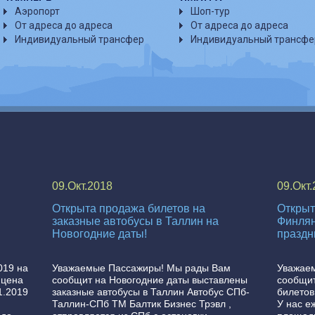
Аэропорт
Шоп-тур
От адреса до адреса
От адреса до адреса
Индивидуальный трансфер
Индивидуальный трансфе
09.Окт.2018
09.Окт
Открыта продажа билетов на
Открыт
заказные автобусы в Таллин на
Финлян
Новогодние даты!
праздн
19 на
Уважаемые Пассажиры! Мы рады Вам
Уважае
 цена
сообщит на Новогодние даты выставлены
сообщит
1.2019
заказные автобусы в Таллин Автобус СПб-
билетов
Таллин-СПб ТМ Балтик Бизнес Трэвл ,
У нас е