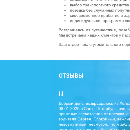
выбор транспортного средства
поездка без случайных попутчи
своевременное прибытие в аэр
индивидуальная программа экс
Возвращаясь из путешествия, позаб
Мы встречаем наших клиентов у пас
Ваш отдых после утомительного пере
ОТЗЫВЫ
Добрый день, возвращалась из Хель
08.01.2020 в Санкт-Петербург- очень
приятные впечатления от поездки и
водителя Сергея. Спокойный, вежли
невозмутимый, несмотря, что я забл
немного в аэропорту. Все объяснил,