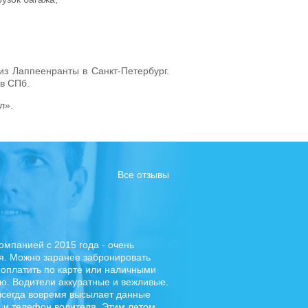
из Лаппеенранты в Санкт-Петербург.
в СПб.
л».
Все отзывы
компанией с 2015 года - очень
я. Можно заранее забронировать
 оплатить по карте или наличными
ю. Водители аккуратные и вежливые.
сегда вовремя высылает данные
и телефон водителя. Этим летом