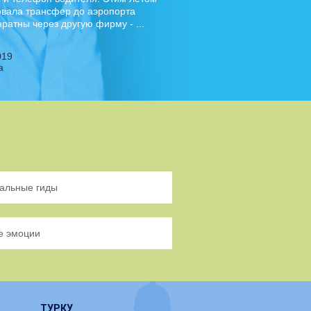
вала трансфер до аэропорта
ратны через другую фирму - ...
019
а
альные гиды
е эмоции
ТУРКУ