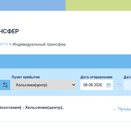
НСФЕР
НТА
>
Индивидуальный трансфер
Пункт прибытия
Дата отправления
Дат
Восстания) - Хельсинки(центр),
←
Преды