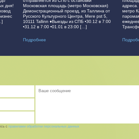
 до
отправляется из СПб с остановки
площади
ых дня!
Московская площадь (метро Московская)
адреса.
повод
Демонстрационный проезд, из Таллина от
метро К
Бизнес
Русского Культурного Центра, Mere pst 5,
паромам
…]
10111 Tallinn ♦Выезды из СПБ •30.12 в 7:00
ежеднев
•31.12 в 7:00 •01.01 в 23:00 […]
Трансфе
Подробнее
Подроб
есь с
правилами обработки персональных данных