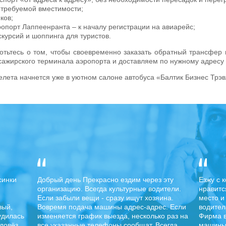
 требуемой вместимости;
ков;
опорт Лаппеенранта – к началу регистрации на авиарейс;
курсий и шоппинга для туристов.
отьтесь о том, чтобы своевременно заказать обратный трансфер 
сажирского терминала аэропорта и доставляем по нужному адресу 
лета начнется уже в уютном салоне автобуса «Балтик Бизнес Трэв
синки
Добрый день Прекрасно ездим через эту
Езжу с 
организацию. Всегда культурные водители.
нравитс
Если забыли вещи - сразу ищут хозяина.
место и
вый,
Вовремя подача машины адрес-адрес. Если
водител
удилась
изменяется график выезда, несколько раз на
Фирма в
 довёз
все указанные телефоны сообщат. Всегда
машины 